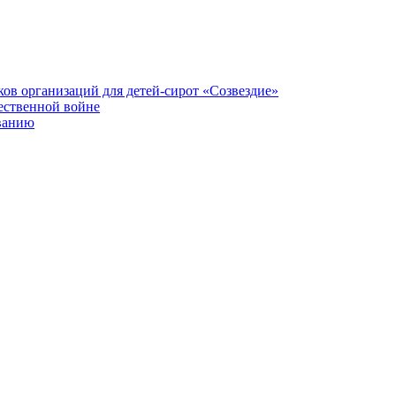
ков организаций для детей-сирот «Созвездие»
ественной войне
ванию