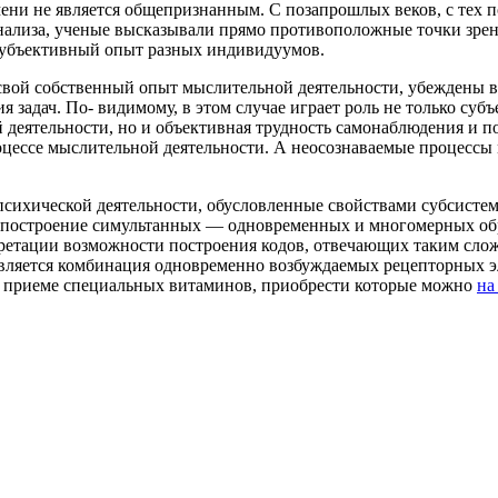
ени не является общепризнанным. С позапрошлых веков, с тех по
анализа, ученые высказывали прямо противоположные точки зре
 субъективный опыт разных индивидуумов.
а свой собственный опыт мыслительной деятельности, убеждены 
я задач. По- видимому, в этом случае играет роль не только су
еятельности, но и объективная трудность самонаблюдения и по
роцессе мыслительной деятельности. А неосознаваемые процессы
сихической деятельности, обусловленные свойствами субсисте
ся построение симультанных — одновременных и многомерных об
ретации возможности построения кодов, отвечающих таким слож
является комбинация одновременно возбуждаемых рецепторных 
ь о приеме специальных витаминов, приобрести которые можно
на