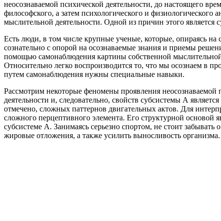
неосознаваемой психической деятельности, до настоящего врем
философского, а затем психологического и физиологического 
мыслительной деятельности. Одной из причин этого является
Есть люди, в том числе крупные ученые, которые, опираясь н
сознательно с опорой на осознаваемые знания и приемы решени
помощью самонаблюдения картины собственной мыслительной д
Относительно легко воспроизводится то, что мы осознаем в п
путем самонаблюдения нужны специальные навыки.
Рассмотрим некоторые феномены проявления неосознаваемой п
деятельности и, следовательно, свойств субсистемы А являет
отмечено, сложных паттернов двигательных актов. Для интерп
сложного перцептивного элемента. Его структурной основой 
субсистеме А. Занимаясь серьезно спортом, не стоит забыват
жировые отложения, а также усилить выносливость организма.