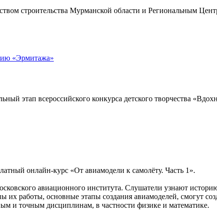
твом строительства Мурманской области и Региональным Центр
етию «Эрмитажа»
альный этап всероссийского конкурса детского творчества «Вд
латный онлайн-курс «От авиамодели к самолёту. Часть 1».
осковского авиационного института. Слушатели узнают историю
 их работы, основные этапы создания авиамоделей, смогут соз
ым и точным дисциплинам, в частности физике и математике.