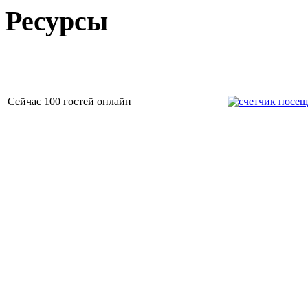
Read More
Наши партнеры и спонсоры
Ресурсы
Read More
Read More
Сейчас 100 гостей онлайн