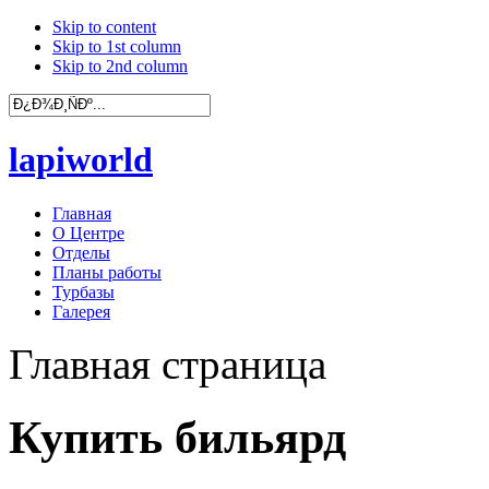
Skip to content
Skip to 1st column
Skip to 2nd column
lapiworld
Главная
О Центре
Отделы
Планы работы
Турбазы
Галерея
Главная страница
Купить бильярд