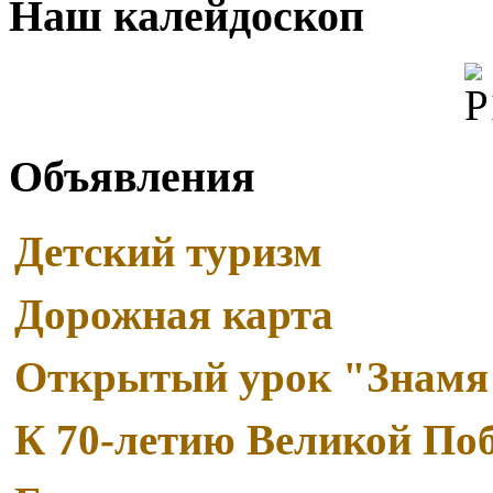
Наш калейдоскоп
Объявления
Детский туризм
Дорожная карта
Read More
Открытый урок "Знамя
Паспорт дорожной безопасности образовательного учреждения
Read More
К 70-летию Великой По
Примерный сценарий урока
Видеоролик 1