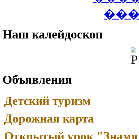
Наш калейдоскоп
Объявления
Детский туризм
Дорожная карта
Read More
Открытый урок "Знамя
Паспорт дорожной безопасности образовательного учреждения