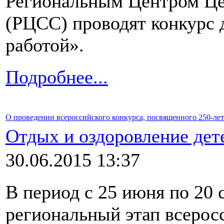
Региональным Центром Це
(РЦСС) проводят конкурс 
работой».
Подробнее...
О проведении всероссийского конкурса, посвященного 250-л
Отдых и оздоровление дет
30.06.2015 13:37
В период с 25 июня по 20 
региональный этап всеросс