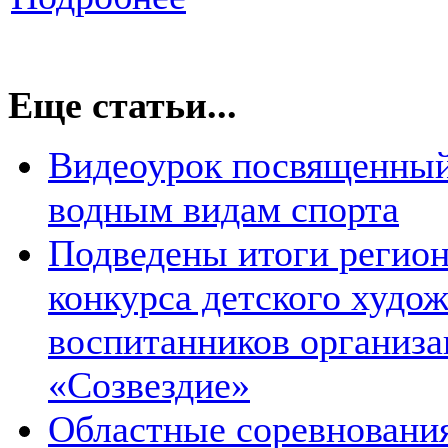
Еще статьи...
Видеоурок посвященный
водным видам спорта
Подведены итоги регион
конкурса детского худож
воспитанников организа
«Созвездие»
Областные соревновани