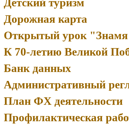
Детский туризм
Дорожная карта
Read More
Открытый урок "Знамя
Паспорт дорожной безопасности образовательного учреждения
Read More
К 70-летию Великой По
Примерный сценарий урока
Видеоролик 1
Банк данных
«Подвиг народа в Великой Отечественной войне 1941-1945 годов»
- эл
Видеоролик 2
«Книга памяти»
- обобщенный банк данных о защитниках Отечества, п
Видеоролик 3
Административный рег
послевоенный период.
Региональный банк дополнительных образовательных программ
Read More
«Бессмертный полк»
- Всероссийская гражданская инициатива по сохр
спортивно-техническая направленность
План ФХ деятельности
Приказ
Read More
туристско-краеведческая направленность
Read More
Профилактическая рабо
Перечень музеев образовательных учреждений Мурманской области (по 
План финансово - хозяйственной деятельности
на 2012 год государств
образования детей "Мурманский областной центр дополнительного обр
Свод памятников Мурманской области