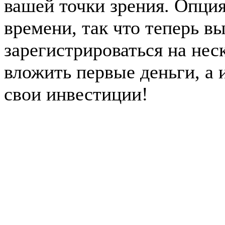
вашей точки зрения. Опция
времени, так что теперь в
зарегистрироваться на неск
вложить первые деньги, а 
свои инвестиции!