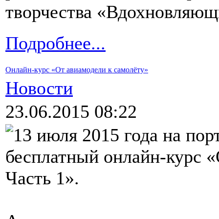
творчества «Вдохновляющ
Подробнее...
Онлайн-курс «От авиамодели к самолёту»
Новости
23.06.2015 08:22
13 июля 2015 года на пор
бесплатный онлайн-курс «
Часть 1».