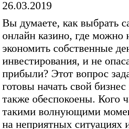
26.03.2019
Вы думаете, как выбрать 
онлайн казино, где можно н
экономить собственные ден
инвестирования, и не опас
прибыли? Этот вопрос зада
готовы начать свой бизнес
также обеспокоены. Кого 
такими волнующими моме
на неприятных ситуациях и